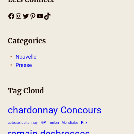
Facebook
Instagram
Twitter
Pinterest
YouTube
TikTok
Categories
Nouvelle
Presse
Tag Cloud
chardonnay
Concours
coteaux-de-tannay
IGP
melon
Mondiales
Prix
romain desbrosses