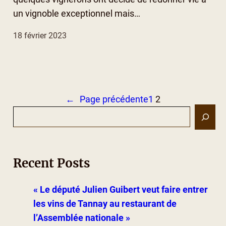
un vignoble exceptionnel mais…
18 février 2023
←
Page précédente
1
2
S
e
a
r
Recent Posts
c
h
« Le député Julien Guibert veut faire entrer
les vins de Tannay au restaurant de
l’Assemblée nationale »