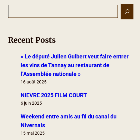
S
e
a
r
Recent Posts
c
h
« Le député Julien Guibert veut faire entrer
les vins de Tannay au restaurant de
l’Assemblée nationale »
16 août 2025
NIEVRE 2025 FILM COURT
6 juin 2025
Weekend entre amis au fil du canal du
Nivernais
15 mai 2025