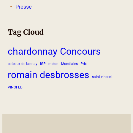
Presse
Tag Cloud
chardonnay
Concours
coteaux-de-tannay
IGP
melon
Mondiales
Prix
romain desbrosses
saint-vincent
VINOFED